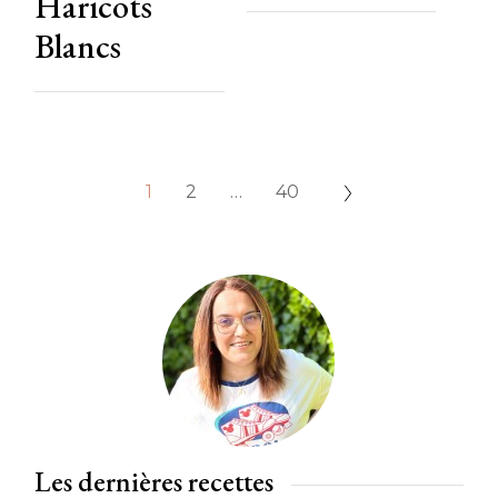
Haricots
Blancs
1
2
…
40
Les dernières recettes