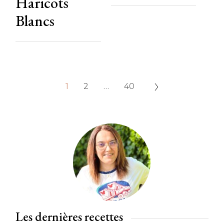
Haricots
Blancs
1
2
…
40
Les dernières recettes