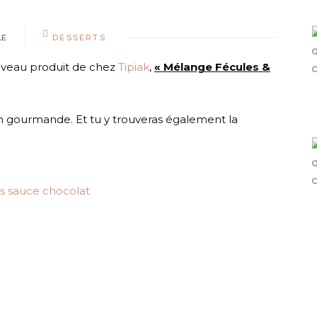
LE
DESSERTS
nouveau produit de chez
Tipiak
,
« Mélange Fécules &
n gourmande. Et tu y trouveras également la