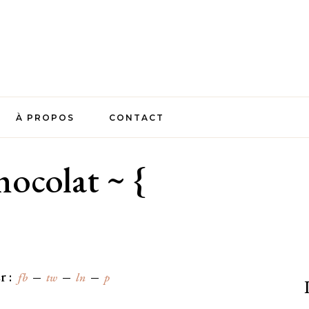
À PROPOS
CONTACT
ocolat ~ {
r :
fb
tw
ln
p