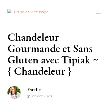
Skip
to
the
content
Chandeleur
Gourmande et Sans
Gluten avec Tipiak ~
{ Chandeleur }
Estelle
31 janvier 2020