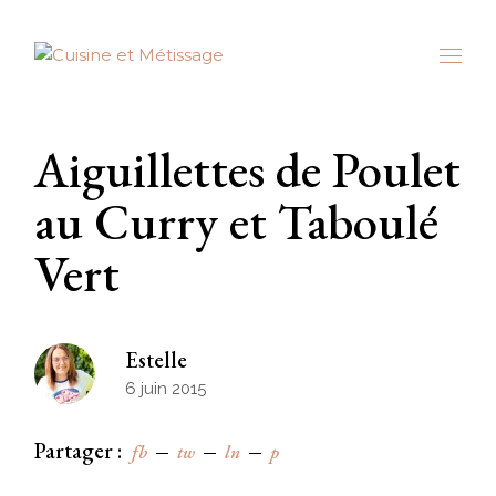
Skip
to
the
content
Aiguillettes de Poulet
au Curry et Taboulé
Vert
Estelle
6 juin 2015
Partager :
fb
tw
ln
p