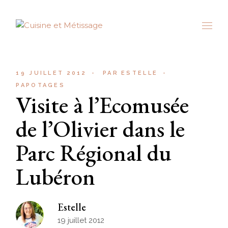
Skip
to
the
content
19 JUILLET 2012
PAR
ESTELLE
PAPOTAGES
Visite à l’Ecomusée
de l’Olivier dans le
Parc Régional du
Lubéron
Estelle
19 juillet 2012