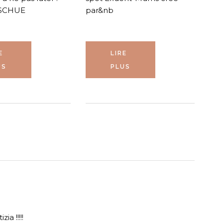
SCHUE
par&nb
E
LIRE
US
PLUS
ia !!!!!