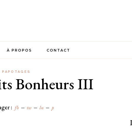
À PROPOS
CONTACT
PAPOTAGES
its Bonheurs III
ager :
fb
tw
ln
p