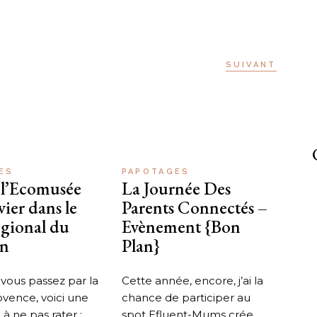
SUIVANT
ES
PAPOTAGES
à l’Ecomusée
La Journée Des
vier dans le
Parents Connectés –
gional du
Evènement {Bon
on
Plan}
i vous passez par la
Cette année, encore, j’ai la
vence, voici une
chance de participer au
 à ne pas rater :
spot Efluent-Mums crée