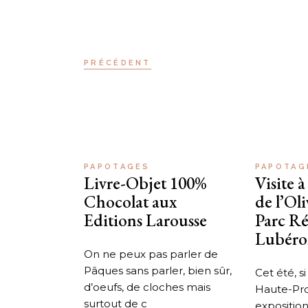
PRÉCÉDENT
PAPOTAGES
PAPOTAG
Livre-Objet 100%
Visite 
Chocolat aux
de l’Oli
Editions Larousse
Parc Ré
Lubér
On ne peux pas parler de
Pâques sans parler, bien sûr,
Cet été, s
d’oeufs, de cloches mais
Haute-Pro
surtout de c
exposition