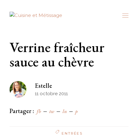
Skip
to
the
content
Verrine fraîcheur
sauce au chèvre
Estelle
11 octobre 2011
Partager :
fb
tw
ln
p
ENTRÉES