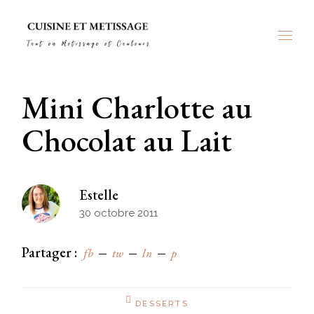
Skip
to
the
content
Mini Charlotte au
Chocolat au Lait
Estelle
30 octobre 2011
Partager :
fb
tw
ln
p
DESSERTS