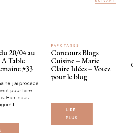
SUIVANT
PAPOTAGES
du 20/04 au
Concours Blogs
 A Table
Cuisine – Marie
Semaine #33
Claire Idées – Votez
pour le blog
ine, j’ai procédé
ent pour faire
. Hier, nous
uguré l
LIRE
PLUS
E