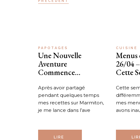
PRÉCÉDENT
PAPOTAGES
CUISINE
Une Nouvelle
Menus 
Aventure
26/04 –
Commence…
Cette 
Après avoir partagé
Cette sema
pendant quelques temps
différemm
mes recettes sur Marmiton,
mes menus
je me lance dans l’ave
avons ina
LIRE
LIR