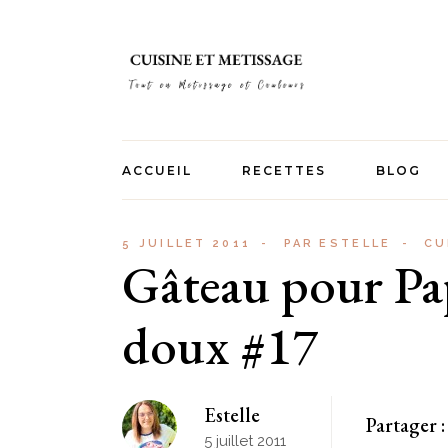
Skip
to
the
content
ACCUEIL
RECETTES
BLOG
Apéros
5 JUILLET 2011
PAR
ESTELLE
CU
Gâteau pour Pa
Entrées
Plats
doux #17
Goûters
Desserts
Estelle
Recettes Réunion
Partager :
5 juillet 2011