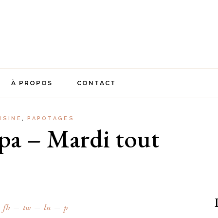
À PROPOS
CONTACT
ISINE
PAPOTAGES
pa – Mardi tout
fb
tw
ln
p