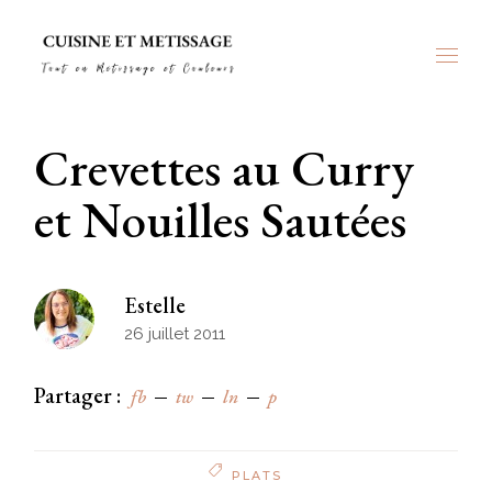
Skip
to
the
content
Crevettes au Curry
et Nouilles Sautées
Estelle
26 juillet 2011
Partager :
fb
tw
ln
p
PLATS