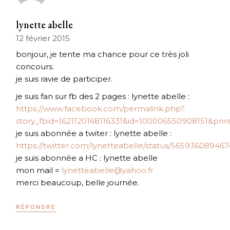
lynette abelle
12 février 2015
bonjour, je tente ma chance pour ce très joli
concours.
je suis ravie de participer.
je suis fan sur fb des 2 pages : lynette abelle :
https://www.facebook.com/permalink.php?
story_fbid=1621120168116331&id=100006550908151&pnre
je suis abonnée a twiter : lynette abelle :
https://twitter.com/lynetteabelle/status/56593608946
je suis abonnée a HC : lynette abelle
mon mail =
lynetteabelle@yahoo.fr
merci beaucoup, belle journée.
RÉPONDRE