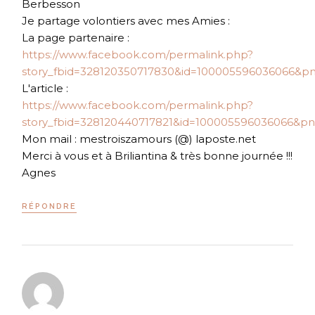
Berbesson
Je partage volontiers avec mes Amies :
La page partenaire :
https://www.facebook.com/permalink.php?
story_fbid=328120350717830&id=100005596036066&pn
L'article :
https://www.facebook.com/permalink.php?
story_fbid=328120440717821&id=100005596036066&pnr
Mon mail : mestroiszamours (@) laposte.net
Merci à vous et à Briliantina & très bonne journée !!!
Agnes
RÉPONDRE