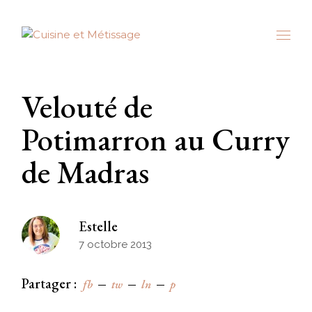
Skip
to
the
content
Velouté de
Potimarron au Curry
de Madras
Estelle
7 octobre 2013
Partager :
fb
tw
ln
p