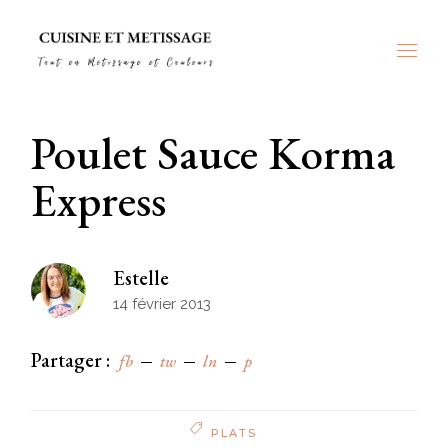
Skip
to
the
content
Poulet Sauce Korma
Express
Estelle
14 février 2013
Partager :
fb
tw
ln
p
PLATS