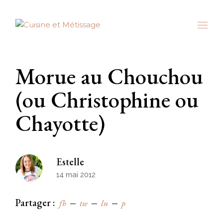
Skip
to
the
content
Morue au Chouchou
(ou Christophine ou
Chayotte)
Estelle
14 mai 2012
Partager :
fb
tw
ln
p