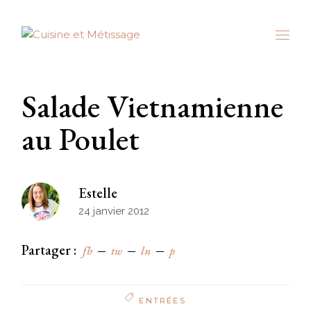
Skip
to
the
content
Salade Vietnamienne
au Poulet
Estelle
24 janvier 2012
Partager :
fb
tw
ln
p
ENTRÉES