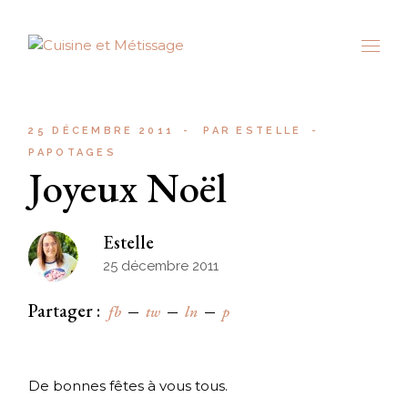
Skip
to
the
content
25 DÉCEMBRE 2011
PAR
ESTELLE
PAPOTAGES
Joyeux Noël
Estelle
25 décembre 2011
Partager :
fb
tw
ln
p
De bonnes fêtes à vous tous.