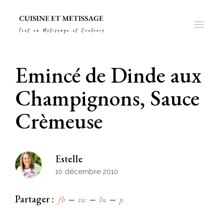
Skip
to
the
content
Emincé de Dinde aux
Champignons, Sauce
Crèmeuse
Estelle
10 décembre 2010
Partager :
fb
tw
ln
p