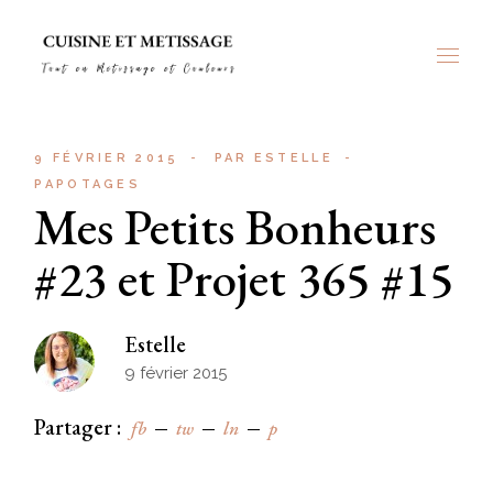
Skip
to
the
content
9 FÉVRIER 2015
PAR
ESTELLE
PAPOTAGES
Mes Petits Bonheurs
#23 et Projet 365 #15
Estelle
9 février 2015
Partager :
fb
tw
ln
p