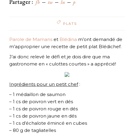
Partager :
fb
tw
ln
p
PLATS
Parole de Mamans
et
Blédina
m’ont demandé de
m’approprier une recette de petit plat Blédichef.
J’ai donc relevé le défi et je dois dire que ma
gastronome en « culottes courtes » a apprécié!
Ingrédients pour un petit chef
:
– 1 médaillon de saumon
– 1 cs de poivron vert en dés
– 1 cs de poivron rouge en dés
– 1 cs de poivron jaune en dés
– 1 cs d’échalote émincé en cubes
– 80 g de tagliatelles