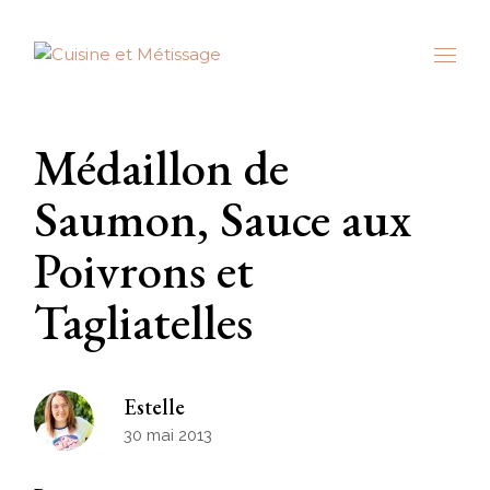
Skip
to
the
content
Médaillon de
Saumon, Sauce aux
Poivrons et
Tagliatelles
Estelle
30 mai 2013