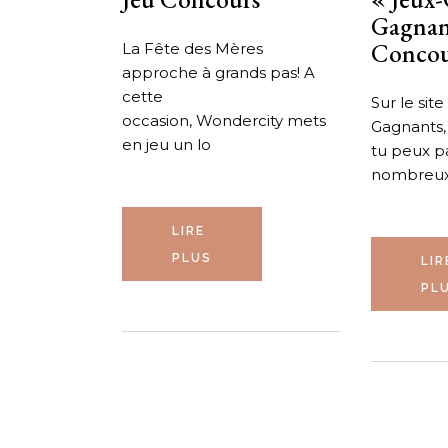
Gagnant
Concou
La Fête des Mères
approche à grands pas! A
cette
Sur le sit
occasion, Wondercity mets
Gagnants, 
en jeu un lo
tu peux pa
nombreux
LIRE
PLUS
LIR
PL