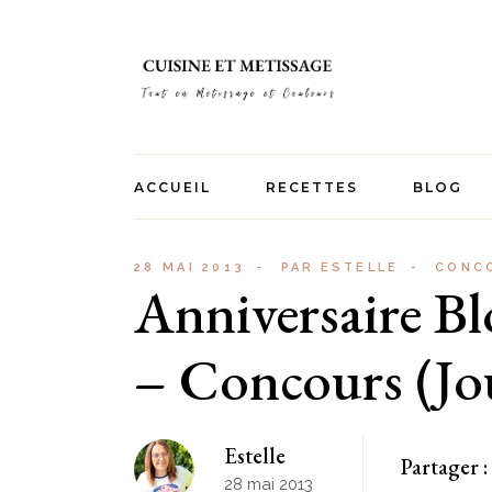
Skip
to
the
content
ACCUEIL
RECETTES
BLOG
Apéros
28 MAI 2013
PAR
ESTELLE
CONC
Anniversaire Bl
Entrées
Plats
– Concours (Jo
Goûters
Desserts
Estelle
Recettes Réunion
Partager :
28 mai 2013