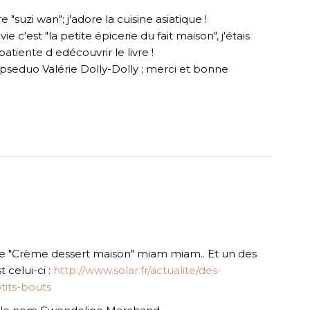
e "suzi wan"; j'adore la cuisine asiatique !
ie c'est "la petite épicerie du fait maison", j'étais
patiente d edécouvrir le livre !
 pseduo Valérie Dolly-Dolly ; merci et bonne
re "Crème dessert maison" miam miam.. Et un des
t celui-ci :
http://www.solar.fr/actualite/des-
tits-bouts