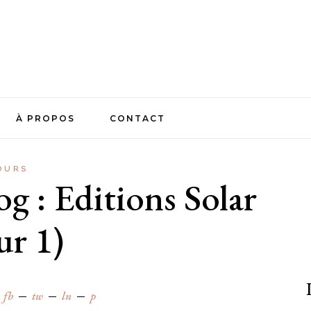
À PROPOS
CONTACT
OURS
og : Editions Solar
ur 1)
fb
tw
ln
p