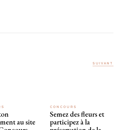
SUIVANT
RS
CONCOURS
ton
Semez des fleurs et
ment au site
participez à la
-Concours
préservation de la