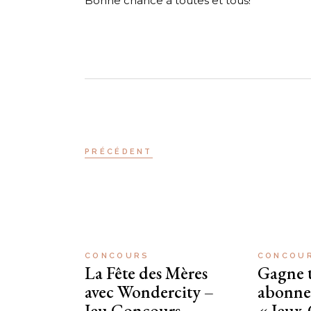
Bonne chance à toutes et tous!
PRÉCÉDENT
CONCOURS
CONCOU
La Fête des Mères
Gagne 
avec Wondercity –
abonne
Jeu Concours
« Jeux