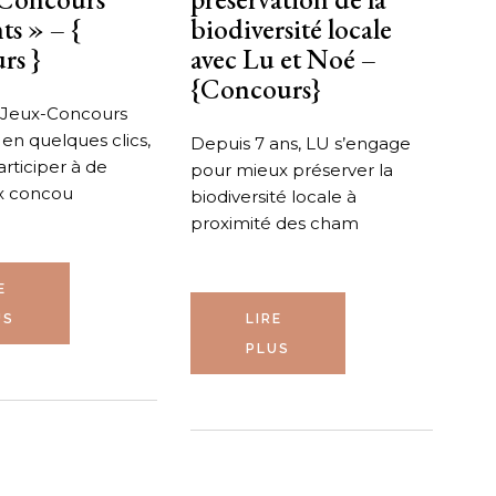
s » – {
biodiversité locale
rs }
avec Lu et Noé –
{Concours}
e Jeux-Concours
en quelques clics,
Depuis 7 ans, LU s’engage
rticiper à de
pour mieux préserver la
 concou
biodiversité locale à
proximité des cham
E
US
LIRE
PLUS