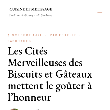
Skip
to
the
content
3 OCTOBRE 2012
PAR
ESTELLE
PAPOTAGES
Les Cités
Merveilleuses des
Biscuits et Gâteaux
mettent le goûter à
l’honneur