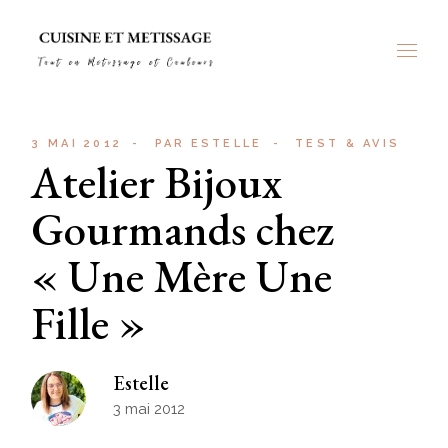
Skip
to
the
content
3 MAI 2012
PAR
ESTELLE
TEST & AVIS
Atelier Bijoux
Gourmands chez
« Une Mère Une
Fille »
Estelle
3 mai 2012